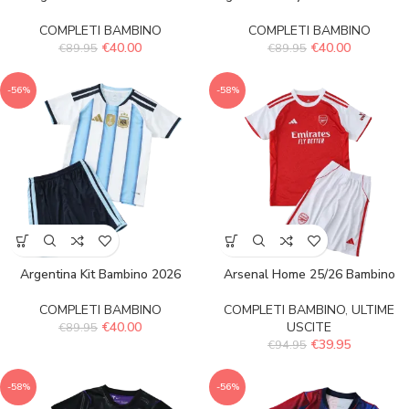
COMPLETI BAMBINO
COMPLETI BAMBINO
€
40.00
€
40.00
€
89.95
€
89.95
-56%
-58%
Argentina Kit Bambino 2026
Arsenal Home 25/26 Bambino
COMPLETI BAMBINO
COMPLETI BAMBINO
,
ULTIME
€
40.00
USCITE
€
89.95
€
39.95
€
94.95
-58%
-56%