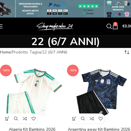
0
€
0.0
22 (6/7 ANNI)
Home
Prodotto Taglia
22 (6/7 ANNI)
-56%
-56%
Algeria Kit Bambino 2026
Argentina away Kit Bambino 2026