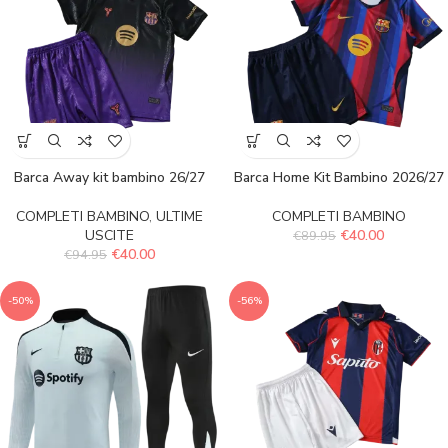
Barca Away kit bambino 26/27
Barca Home Kit Bambino 2026/27
COMPLETI BAMBINO
,
ULTIME
COMPLETI BAMBINO
USCITE
€
40.00
€
89.95
€
40.00
€
94.95
-50%
-56%