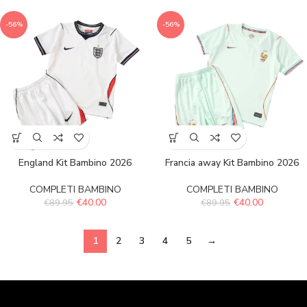
-56%
-56%
England Kit Bambino 2026
Francia away Kit Bambino 2026
COMPLETI BAMBINO
COMPLETI BAMBINO
€
40.00
€
40.00
€
89.95
€
89.95
1
2
3
4
5
→