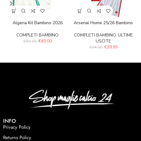
Algeria Kit Bambino 2026
Arsenal Home 25/26 Bambino
COMPLETI BAMBINO
COMPLETI BAMBINO
,
ULTIME
€
40.00
USCITE
€
89.95
€
39.95
€
94.95
INFO
Privacy Policy
Returns Policy