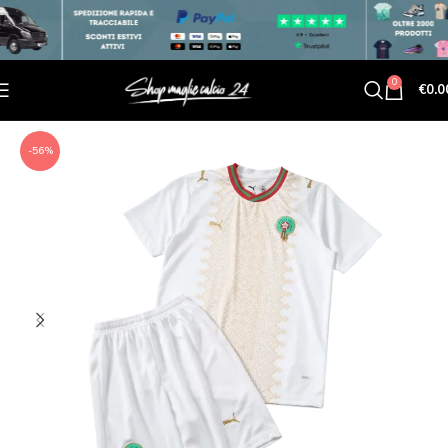
0
€
0.0
-56%