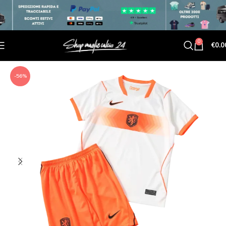
0
€
0.0
-56%