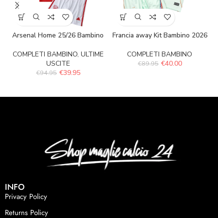
Arsenal Home 25/26 Bambino
Francia away Kit Bambino 2026
COMPLETI BAMBINO
,
ULTIME
COMPLETI BAMBINO
USCITE
€
40.00
€
89.95
€
39.95
€
94.95
INFO
Privacy Policy
Returns Policy