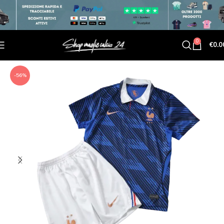
0
€
0.0
-56%