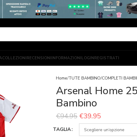
A
COLLEZIONI
RECENSIONI
INFORMAZIONI
LOGIN
REGISTRATI
Home
TUTE BAMBINO
COMPLETI BAMB
Arsenal Home 25
Bambino
€
94.95
€
39.95
TAGLIA