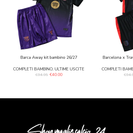
Barca Away kit bambino 26/27
Barcelona x Tra
COMPLETI BAMBINO
,
ULTIME USCITE
COMPLETI BAM
€
40.00
€
94.95
€
94.