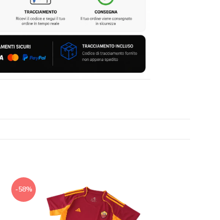
-58%
-56%