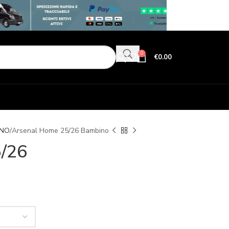
0
€
0.00
INO
Arsenal Home 25/26 Bambino
/26