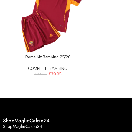
Roma Kit Bambino 25/26
Usa home K
COMPLETI BAMBINO
COMPLE
€
39.95
€
94.95
€
89.
ShopMaglieCalcio24
ShopMaglieCalcio24