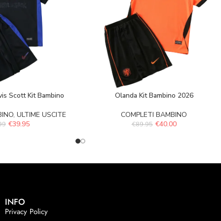
vis Scott Kit Bambino
Olanda Kit Bambino 2026
BINO
,
ULTIME USCITE
COMPLETI BAMBINO
€
39.95
€
40.00
99
€
89.95
INFO
Privacy Policy