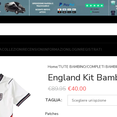
A
COLLEZIONI
RECENSIONI
INFORMAZIONI
LOGIN
REGISTRATI
Home
TUTE BAMBINO
COMPLETI BAMB
England Kit Bam
€
89.95
€
40.00
TAGLIA
Patches