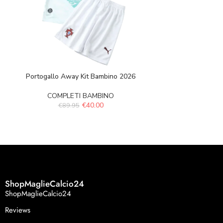
Portogallo Away Kit Bambino 2026
Usa home K
COMPLETI BAMBINO
COMPLE
€
40.00
€
89.95
€
89.
ShopMaglieCalcio24
ShopMaglieCalcio24
Reviews