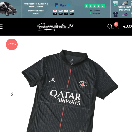
0
€
0.0
-59%