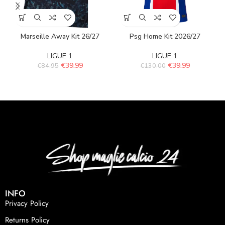
Marseille Away Kit 26/27
Psg Home Kit 2026/27
LIGUE 1
LIGUE 1
€
39.99
€
39.99
€
84.95
€
130.00
INFO
Privacy Policy
Returns Policy