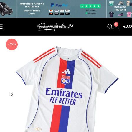
0
€
0.0
-53%