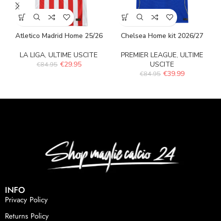
Atletico Madrid Home 25/26
Chelsea Home kit 2026/27
LA LIGA
,
ULTIME USCITE
PREMIER LEAGUE
,
ULTIME
€
29.95
USCITE
€
84.95
€
39.99
€
84.95
INFO
Privacy Policy
Returns Policy