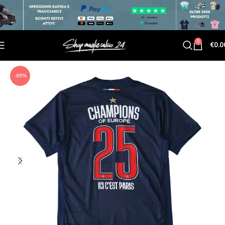
0
€
0.0
-65%