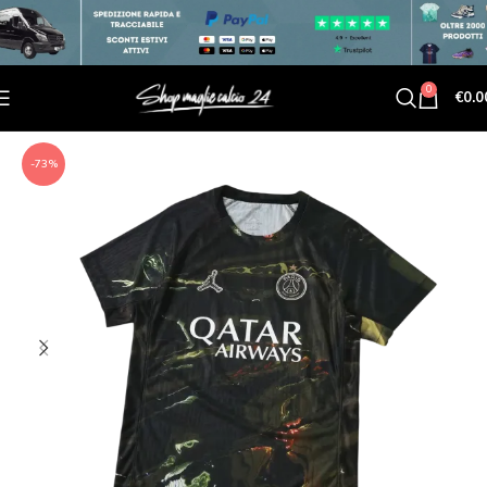
0
€
0.0
-73%