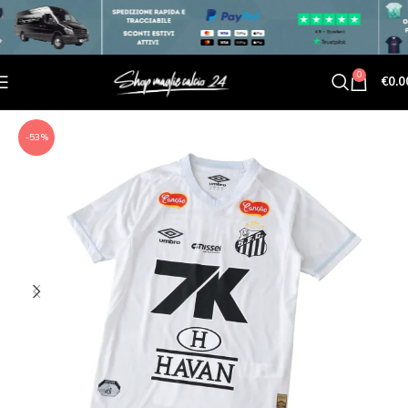
0
€
0.0
-53%