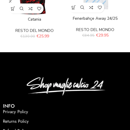
Fenerbahçe Away 24/25
Catania
RESTO DEL MONDO
RESTO DEL MONDO
€
29.95
€
84.95
€
25.99
€
130.00
INFO
Privacy Policy
Returns Policy