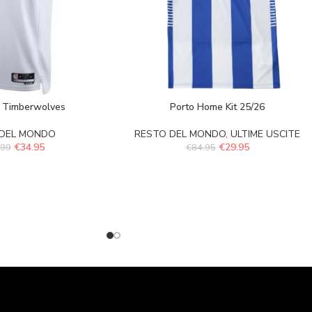
 Timberwolves
Porto Home Kit 25/26
 DEL MONDO
RESTO DEL MONDO
,
ULTIME USCITE
€
34.95
€
29.95
.99
€
84.95