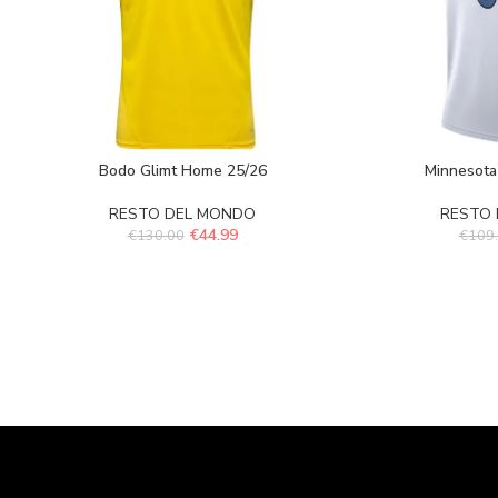
Bodo Glimt Home 25/26
Minnesota
RESTO DEL MONDO
RESTO
€
44.99
€
130.00
€
109