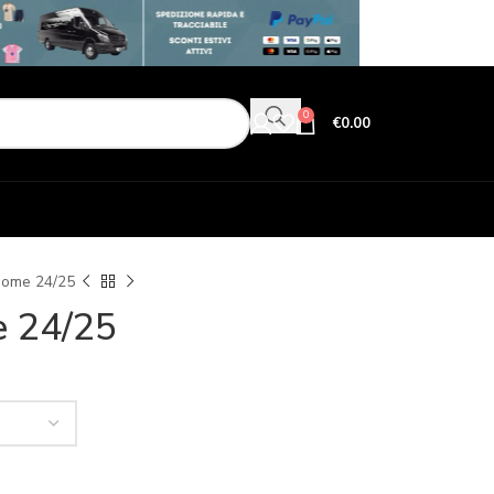
0
€
0.00
Home 24/25
 24/25