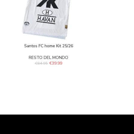
Santos FC home Kit 25/26
RESTO DEL MONDO
€
39.99
€
84.95
Santos 
RESTO 
€
84.