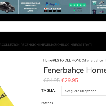
A
COLLEZIONI
RECENSIONI
INFORMAZIONI
LOGIN
REGISTRATI
Home
RESTO DEL MONDO
Fenerbahçe 
Fenerbahçe Home
€
84.95
€
29.95
TAGLIA
Patches