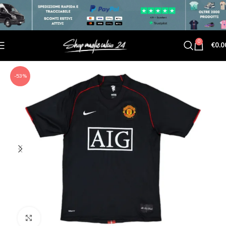
0
€
0.0
-53%
Click to enlarge