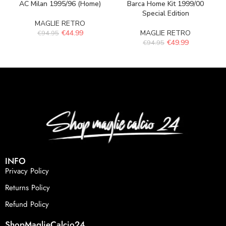
AC Milan 1995/96 (Home)
Barca Home Kit 1999/00
Special Edition
MAGLIE RETRO
€
44.99
MAGLIE RETRO
€
94.95
€
49.99
€
94.95
INFO
Privacy Policy
Returns Policy
Refund Policy
ShopMaglieCalcio24