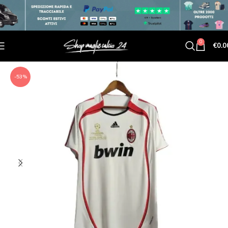
0
€
0.0
-53%