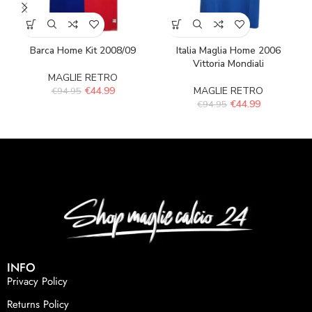
Barca Home Kit 2008/09
Italia Maglia Home 2006
Vittoria Mondiali
MAGLIE RETRO
€
44.99
MAGLIE RETRO
€
94.95
€
44.99
€
94.95
INFO
Privacy Policy
Returns Policy