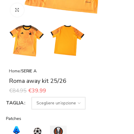
Click to enlarge
Home
SERIE A
Roma away kit 25/26
€
84.95
€
39.99
TAGLIA
Patches