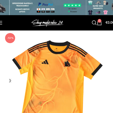
0
€
0.0
-53%