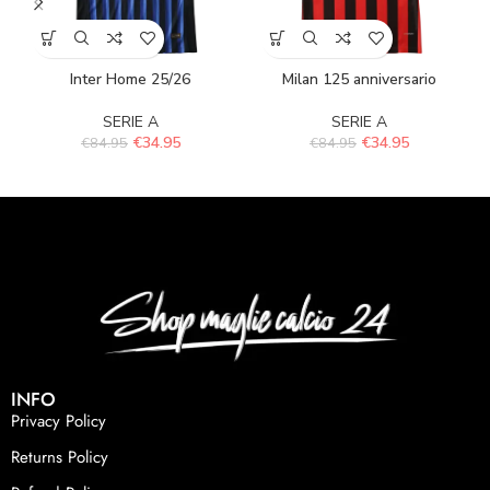
Inter Home 25/26
Milan 125 anniversario
SERIE A
SERIE A
€
34.95
€
34.95
€
84.95
€
84.95
INFO
Privacy Policy
Returns Policy