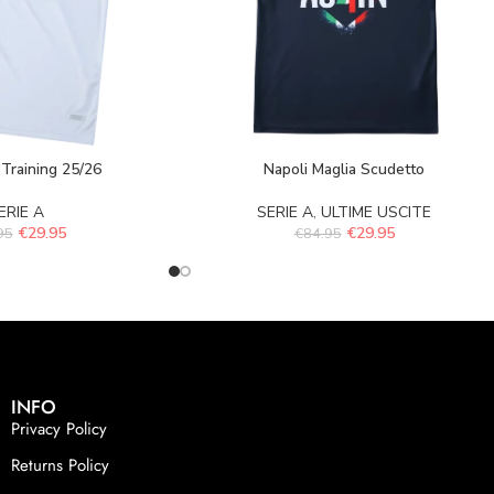
 Training 25/26
Napoli Maglia Scudetto
ERIE A
SERIE A
,
ULTIME USCITE
€
29.95
€
29.95
95
€
84.95
INFO
Privacy Policy
Returns Policy