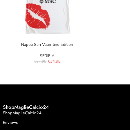
Napoli San Valentino Edition
Venezia x N
SERIE A
S
€
34.95
€
84.95
€
84.
ShopMaglieCalcio24
ShopMaglieCalcio24
Reviews