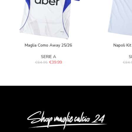
Maglia Como Away 25/26
Napoli Kit
SERIE A
S
€
39.99
€
84.95
€
84.