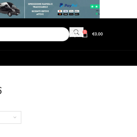
0
€
0.00
6