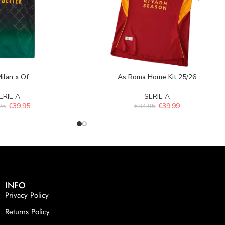
ilan x Of
As Roma Home Kit 25/26
ERIE A
SERIE A
€
39.95
€
39.99
95
€
84.95
INFO
Privacy Policy
Returns Policy