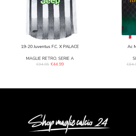
19-20 Juventus F.C. X PALACE
Ac M
MAGLIE RETRO
,
SERIE A
S
€
44.99
€
94.95
€
84.