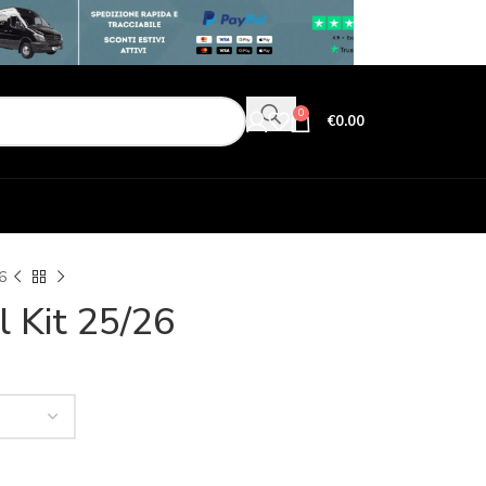
0
€
0.00
6
l Kit 25/26