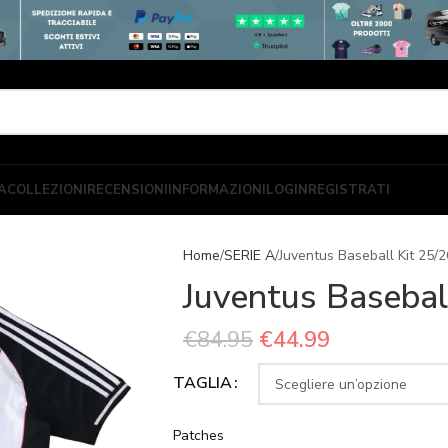
A
COLLEZIONI
RECENSIONI
INFORMAZIONI
LOGIN
REGISTRATI
Home
SERIE A
Juventus Baseball Kit 25/2
Juventus Basebal
€
84.95
€
44.99
TAGLIA
Patches