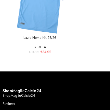
Lazio Home Kit 25/26
Napoli H
SERIE A
S
€
34.95
€
84.95
€
84.
ShopMaglieCalcio24
ShopMaglieCalcio24
Reviews