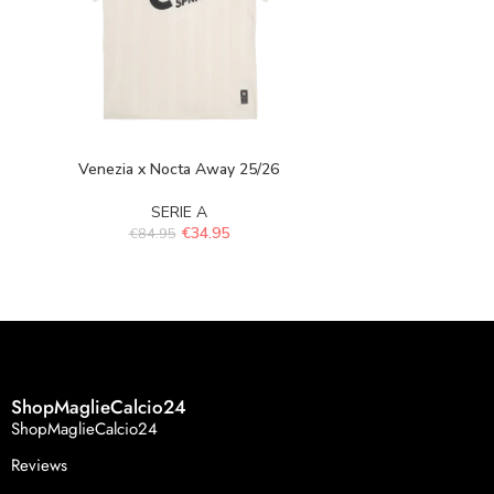
Venezia x Nocta Away 25/26
Torino H
SERIE A
S
€
34.95
€
84.95
€
84.
ShopMaglieCalcio24
ShopMaglieCalcio24
Reviews