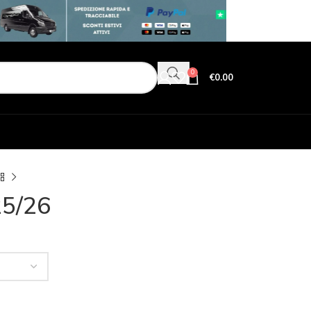
0
€
0.00
25/26