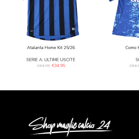
Atalanta Home Kit 25/26
Como 
SERIE A
,
ULTIME USCITE
S
€
34.95
€
84.95
€
84.