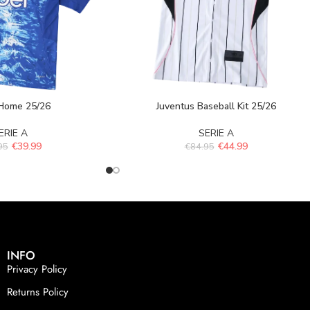
Home 25/26
Juventus Baseball Kit 25/26
ERIE A
SERIE A
€
39.99
€
44.99
95
€
84.95
INFO
Privacy Policy
Returns Policy