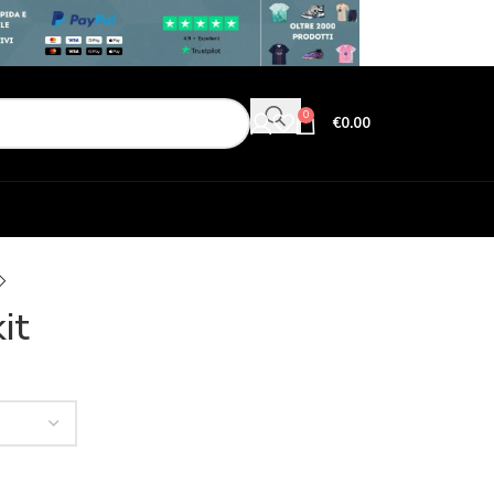
0
€
0.00
it