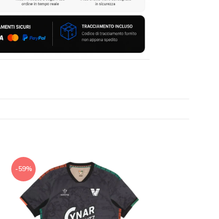
-59%
-41%