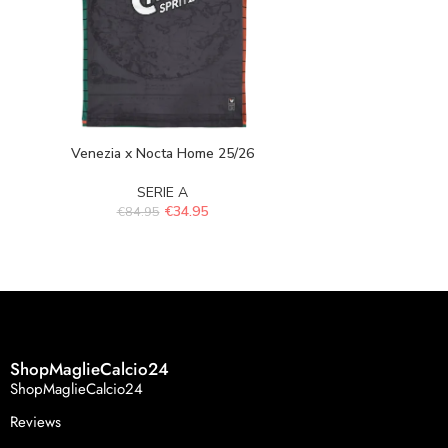
Venezia x Nocta Home 25/26
Napoli x 
SERIE A
MAGLIE R
€
34.95
€
84.95
€
84.
ShopMaglieCalcio24
ShopMaglieCalcio24
Reviews