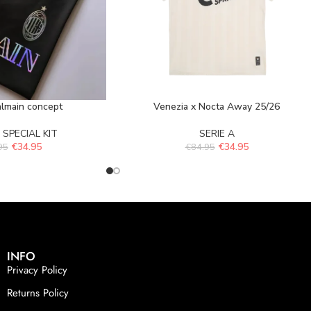
almain concept
Venezia x Nocta Away 25/26
,
SPECIAL KIT
SERIE A
€
34.95
€
34.95
95
€
84.95
INFO
Privacy Policy
Returns Policy