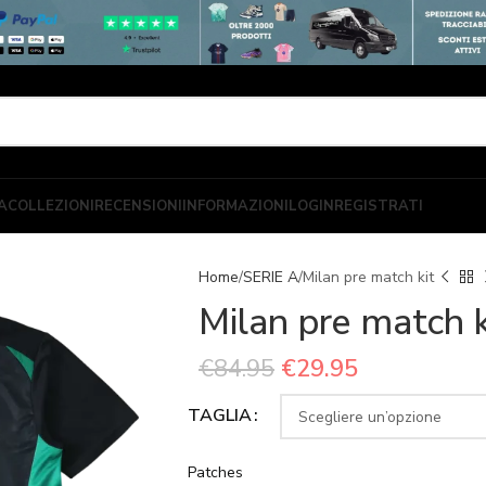
A
COLLEZIONI
RECENSIONI
INFORMAZIONI
LOGIN
REGISTRATI
Home
SERIE A
Milan pre match kit
Milan pre match k
€
84.95
€
29.95
TAGLIA
Patches