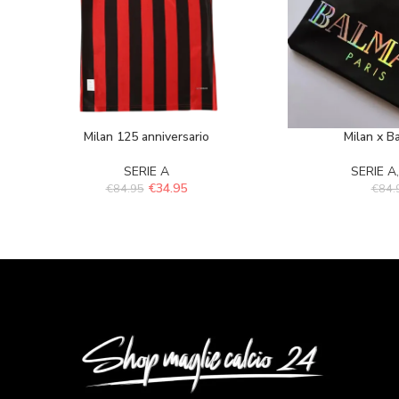
Milan 125 anniversario
Milan x B
SERIE A
SERIE A
€
34.95
€
84.95
€
84.