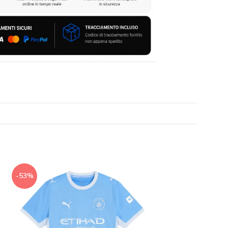
-53%
-65%