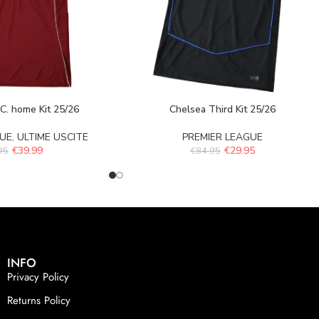
.C. home Kit 25/26
Chelsea Third Kit 25/26
GUE
,
ULTIME USCITE
PREMIER LEAGUE
€
39.99
€
29.95
95
€
84.95
INFO
Privacy Policy
Returns Policy