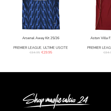
Arsenal Away Kit 25/26
Aston Villa F
PREMIER LEAGUE
,
ULTIME USCITE
PREMIER LEA
€
29.95
€
84.95
€
84.