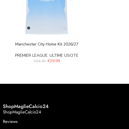
Manchester City Home Kit 2026/27
Manchester Uni
PREMIER LEAGUE
,
ULTIME USCITE
PREMI
€
39.99
€
84.95
€
84.
ShopMaglieCalcio24
ShopMaglieCalcio24
Reviews