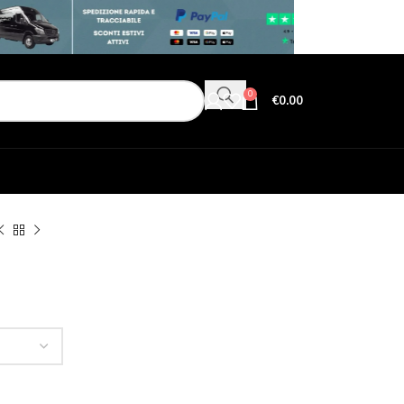
0
€
0.00