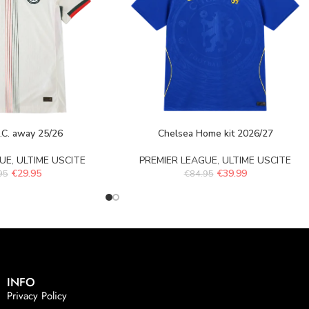
.C. away 25/26
Chelsea Home kit 2026/27
GUE
,
ULTIME USCITE
PREMIER LEAGUE
,
ULTIME USCITE
€
29.95
€
39.99
95
€
84.95
INFO
Privacy Policy