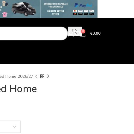
0
€
0.00
ted Home 2026/27
ed Home