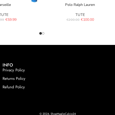
rseille
Polo Ralph Lauren
TUTE
TUTE
€
59.99
€
100.00
.99
€
200.00
INFO
Privacy Policy
Returns Policy
Refund Policy
© 2024, ShopMaglieCalcio24