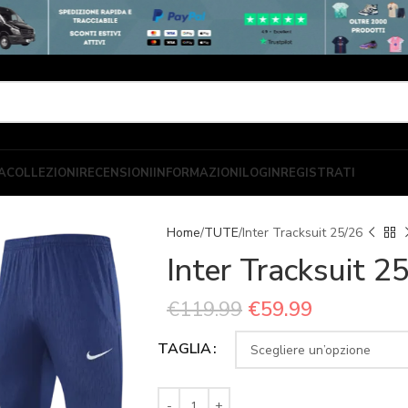
A
COLLEZIONI
RECENSIONI
INFORMAZIONI
LOGIN
REGISTRATI
Home
TUTE
Inter Tracksuit 25/26
Inter Tracksuit 2
€
119.99
€
59.99
TAGLIA