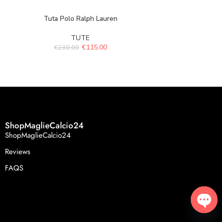
Tuta Polo
Tuta Polo Ralph Lauren
TUTE
€
230.
€
115.00
€
230.00
ShopMaglieCalcio24
ShopMaglieCalcio24
Reviews
FAQS
Open