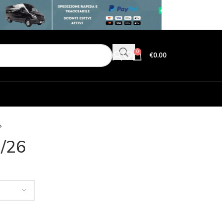
0
€
0.00
5/26