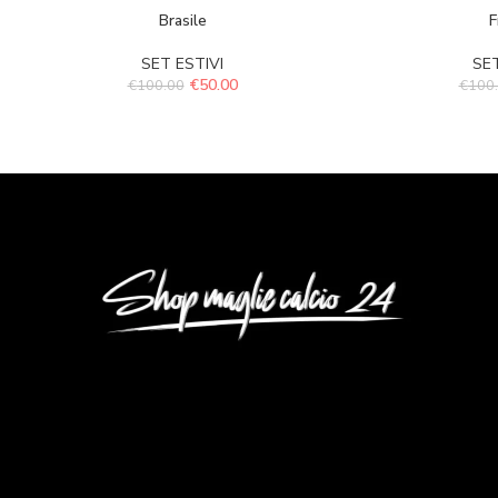
Brasile
F
SET ESTIVI
SET
€
50.00
€
100.00
€
100