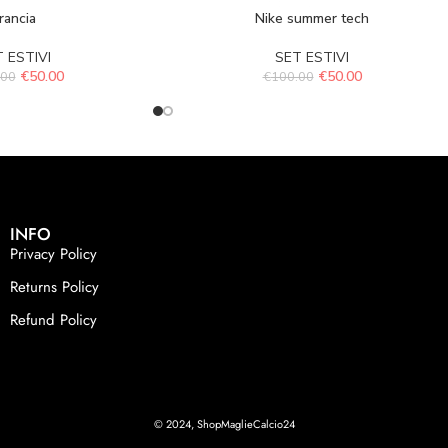
rancia
Nike summer tech
 ESTIVI
SET ESTIVI
€
50.00
€
50.00
.00
€
100.00
INFO
Privacy Policy
Returns Policy
Refund Policy
© 2024, ShopMaglieCalcio24