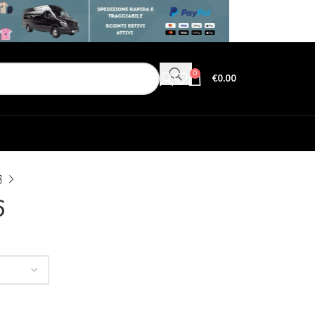
0
€
0.00
6