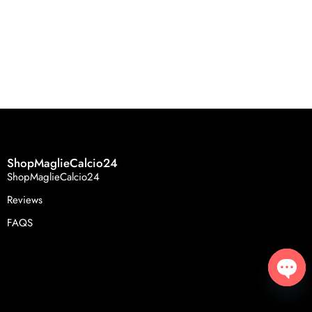
ShopMaglieCalcio24
ShopMaglieCalcio24
Reviews
FAQS
Open