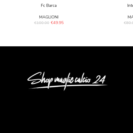
Fc Barca
Int
MAGLIONI
MA
€
49.95
€
100.00
€
80.