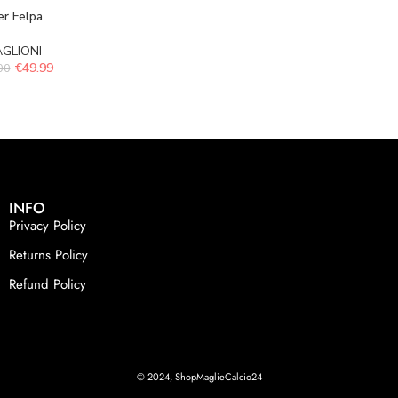
er Felpa
GLIONI
€
49.99
00
INFO
Privacy Policy
Returns Policy
Refund Policy
© 2024, ShopMaglieCalcio24