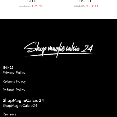
USCITE
USCITE
€
29.95
€
39.99
€
84.95
€
84.95
INFO
Privacy Policy
Returns Policy
Refund Policy
ShopMaglieCalcio24
ShopMaglieCalcio24
Reviews