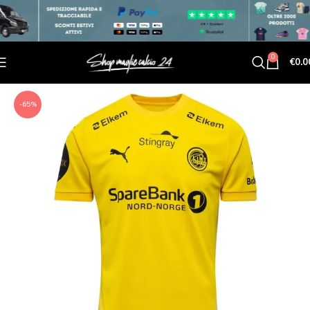
0
€
0.0
-65%