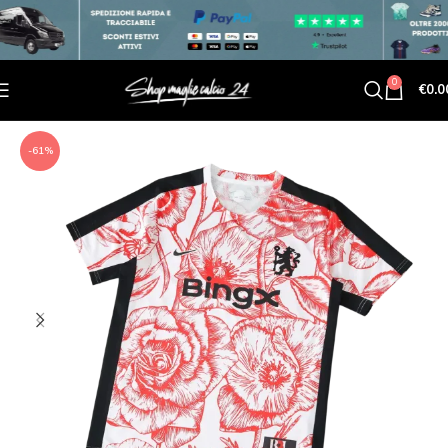
0
€
0.0
-61%