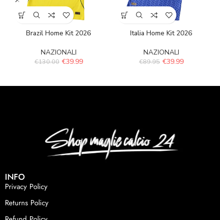
Brazil Home Kit 2026
Italia Home Kit 2026
NAZIONALI
NAZIONALI
€
39.99
€
39.99
€
130.00
€
89.95
INFO
Privacy Policy
Returns Policy
Refund Policy