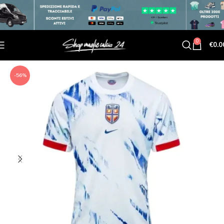
0
€
0.0
-56%