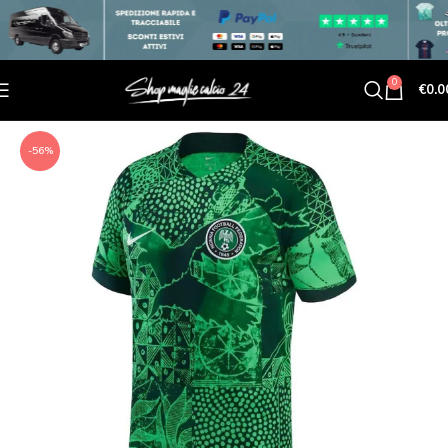
0
€
0.0
-56%