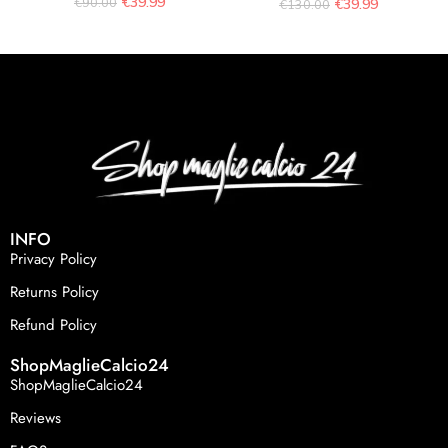
€
39.99
€
90.00
€
39.99
€
130.00
INFO
Privacy Policy
Returns Policy
Refund Policy
ShopMaglieCalcio24
ShopMaglieCalcio24
Reviews