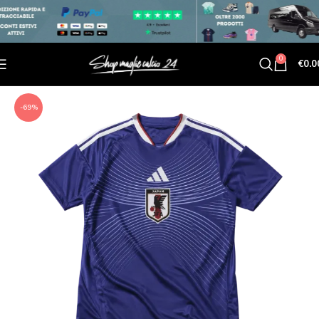
0
€
0.0
-69%