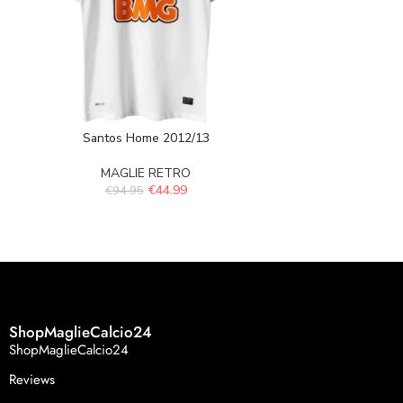
Santos Home 2012/13
PSG x Jo
MAGLIE RETRO
MAGL
€
44.99
€
94.95
€
94.
ShopMaglieCalcio24
ShopMaglieCalcio24
Reviews