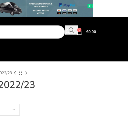
0
€
0.00
022/23
2022/23