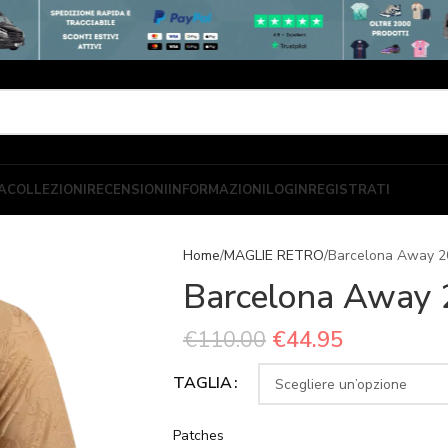
A
COLLEZIONI
RECENSIONI
INFORMAZIONI
LOGIN
REGISTRATI
Home
MAGLIE RETRO
Barcelona Away 2
Barcelona Away 
€
110.00
€
44.95
TAGLIA
Patches