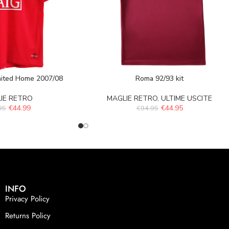
ited Home 2007/08
Roma 92/93 kit
IE RETRO
MAGLIE RETRO
,
ULTIME USCITE
€
44.99
€
44.95
95
€
94.95
INFO
Privacy Policy
Returns Policy