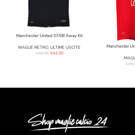
Manchester United 07/08 Away Kit
Manchester Un
MAGLIE RETRO
,
ULTIME USCITE
€
44.99
€
94.95
MAGL
€
94.