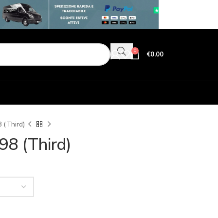
0
€
0.00
8 (Third)
98 (Third)