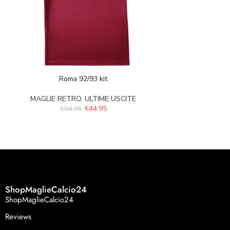
Roma 92/93 kit
Roma Hom
MAGLIE RETRO
,
ULTIME USCITE
MAGL
€
44.95
€
94.95
€
94.
ShopMaglieCalcio24
ShopMaglieCalcio24
Reviews