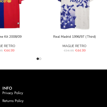
me Kit 2008/09
Real Madrid 1996/97 (Third)
IE RETRO
MAGLIE RETRO
€
44.99
€
44.99
95
€
94.95
INFO
Privacy Policy
Returns Policy