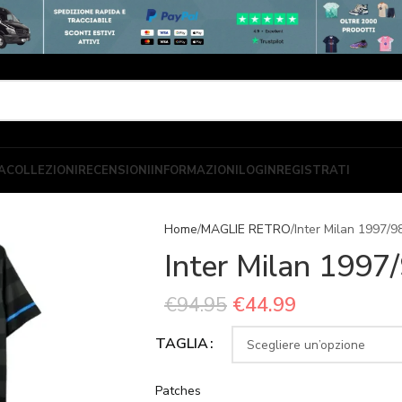
A
COLLEZIONI
RECENSIONI
INFORMAZIONI
LOGIN
REGISTRATI
Home
MAGLIE RETRO
Inter Milan 1997/9
Inter Milan 1997/
€
94.95
€
44.99
TAGLIA
Patches