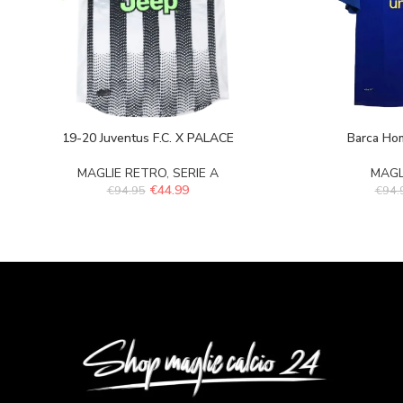
19-20 Juventus F.C. X PALACE
Barca Ho
MAGLIE RETRO
,
SERIE A
MAGL
€
44.99
€
94.95
€
94.