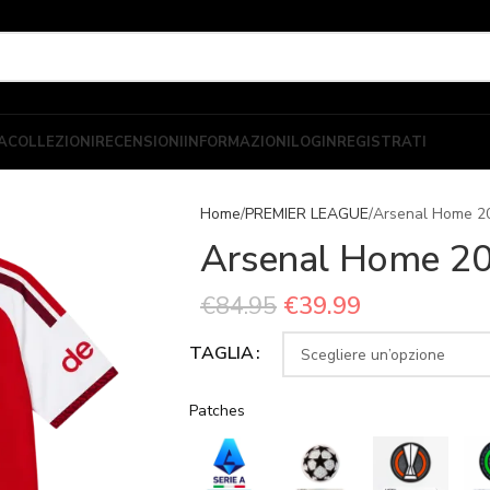
A
COLLEZIONI
RECENSIONI
INFORMAZIONI
LOGIN
REGISTRATI
Home
PREMIER LEAGUE
Arsenal Home 2
Arsenal Home 2
€
84.95
€
39.99
TAGLIA
Patches