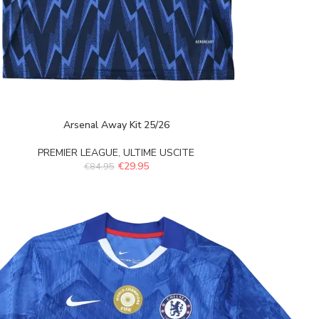
Arsenal Away Kit 25/26
PREMIER LEAGUE
,
ULTIME USCITE
€
29.95
€
84.95