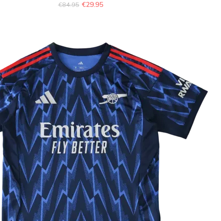
€
29.95
€
84.95