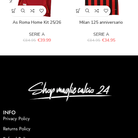
As Roma Home Kit 25/26
Milan 125 anniversario
SERIE A
SERIE A
€
39.99
€
34.95
€
84.95
€
84.95
INFO
Privacy Policy
Returns Policy