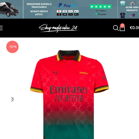
0
€
0.0
-53%