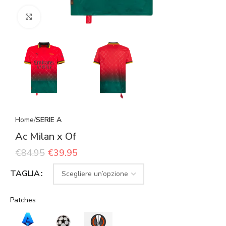
Click to enlarge
Home
SERIE A
Ac Milan x Of
€
84.95
€
39.95
TAGLIA
Patches