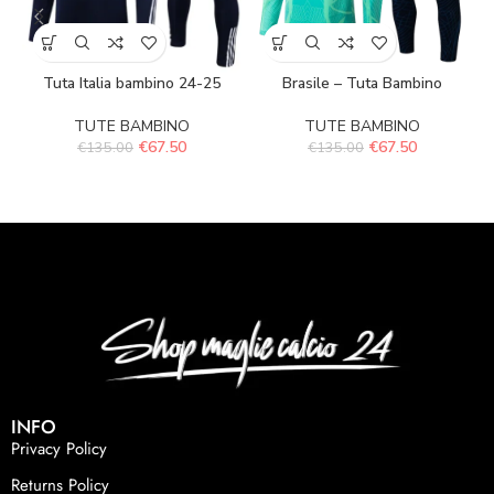
Tuta Italia bambino 24-25
Brasile – Tuta Bambino
M
TUTE BAMBINO
TUTE BAMBINO
€
67.50
€
67.50
€
135.00
€
135.00
INFO
Privacy Policy
Returns Policy