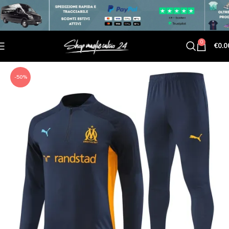
0
€
0.0
-50%