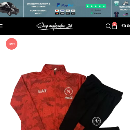
0
€
0.0
-50%