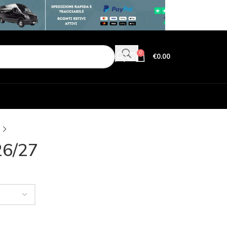
0
€
0.00
26/27