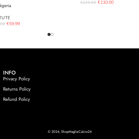
€
110.00
€
220.00
igeria
TUTE
€
59.99
.99
INFO
Privacy Policy
Returns Policy
Refund Policy
© 2024, ShopMaglieCalcio24