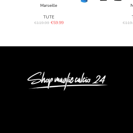
Marseille
N
TUTE
€
59.99
€
119.99
€
119