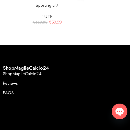
Sporting cr7
Tuta Polo
TUTE
€
59.99
€
119.99
€
230.
ShopMaglieCalcio24
ShopMaglieCalcio24
Reviews
FAQS
Open