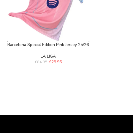
Barcelona Special Edition Pink Jersey 25/26
LA LIGA
€
29.95
€
84.95
Barcelona thi
L
€
84.