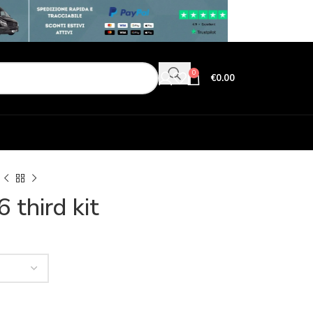
0
€
0.00
 third kit