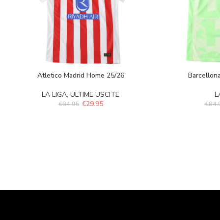
Atletico Madrid Home 25/26
Barcellona
LA LIGA
,
ULTIME USCITE
L
€
29.95
€
84.95
€
84.