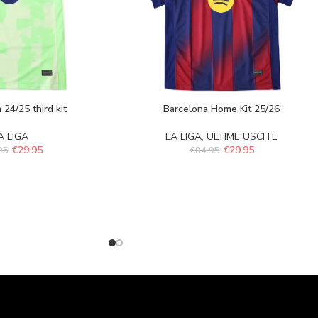
 24/25 third kit
Barcelona Home Kit 25/26
A LIGA
LA LIGA
,
ULTIME USCITE
€
29.95
€
29.95
95
€
84.95