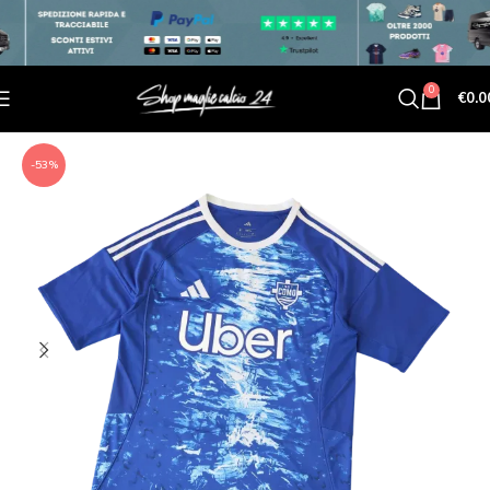
0
€
0.0
-53%