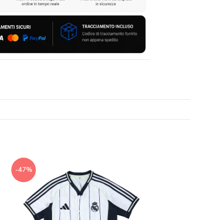
-47%
-65%