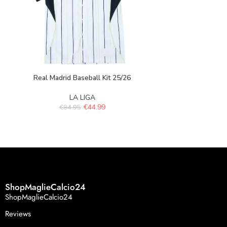
Real Madrid Baseball Kit 25/26
Atletico Bil
LA LIGA
L
€
44.99
€
84.95
€
84.
ShopMaglieCalcio24
ShopMaglieCalcio24
Reviews