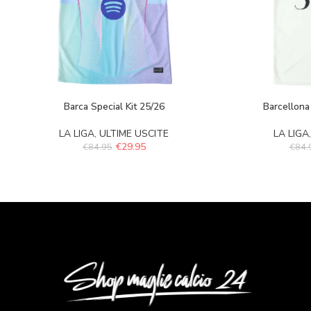
Barca Special Kit 25/26
Barcellona
LA LIGA
,
ULTIME USCITE
LA LIGA
€
29.95
€
84.95
€
84.