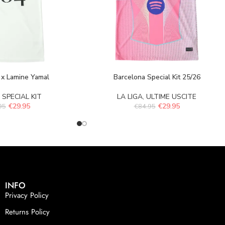
 x Lamine Yamal
Barcelona Special Kit 25/26
,
SPECIAL KIT
LA LIGA
,
ULTIME USCITE
€
29.95
€
29.95
95
€
84.95
INFO
Privacy Policy
Returns Policy