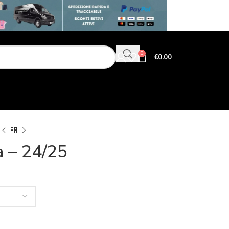
0
€
0.00
a – 24/25