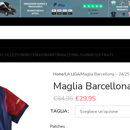
A
COLLEZIONI
RECENSIONI
INFORMAZIONI
LOGIN
REGISTRATI
Home
LA LIGA
Maglia Barcellona – 24/25
Maglia Barcellon
€
84.95
€
29.95
TAGLIA
Patches