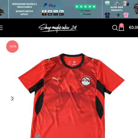
0
€
0.0
-56%