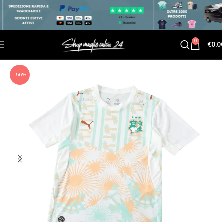
0
€
0.0
-56%