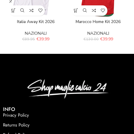
Italia Away Kit 2026
Marocco Home Kit 2026
NAZIONALI
NAZIONALI
€
39.99
€
39.99
€
89.95
€
130.00
INFO
Privacy Policy
Returns Policy