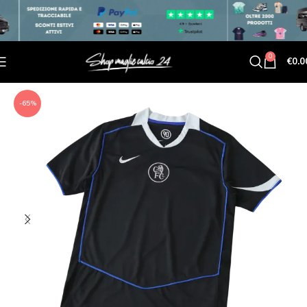
0
€
0.0
-65%