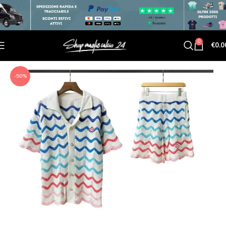
0
€
0.0
-50%