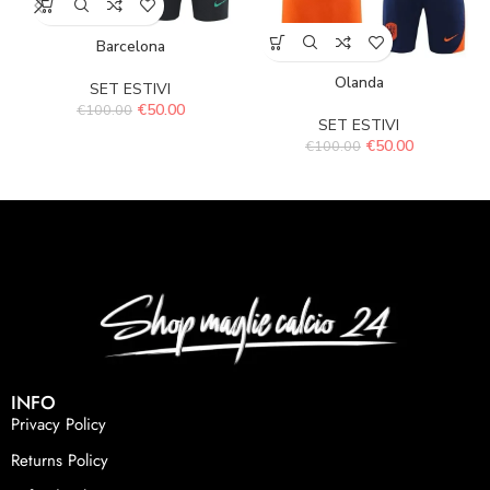
Barcelona
Olanda
SET ESTIVI
€
50.00
€
100.00
SET ESTIVI
€
50.00
€
100.00
INFO
Privacy Policy
Returns Policy