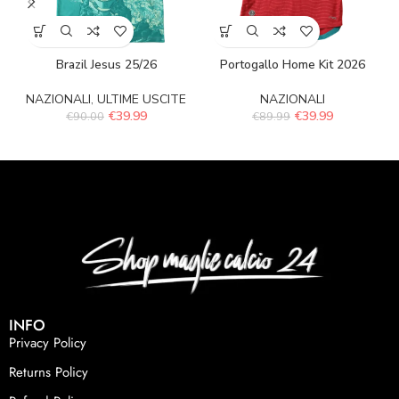
Brazil Jesus 25/26
Portogallo Home Kit 2026
NAZIONALI
,
ULTIME USCITE
NAZIONALI
€
39.99
€
39.99
€
90.00
€
89.99
INFO
Privacy Policy
Returns Policy