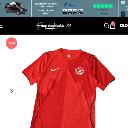
0
€
0.0
-56%