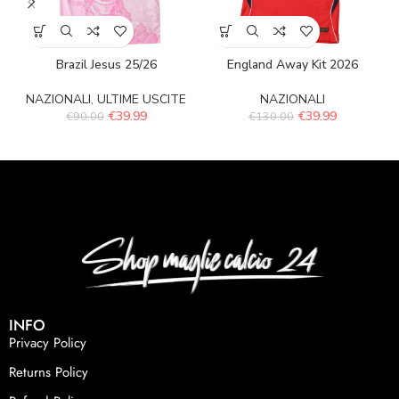
Brazil Jesus 25/26
England Away Kit 2026
NAZIONALI
,
ULTIME USCITE
NAZIONALI
€
39.99
€
39.99
€
90.00
€
130.00
INFO
Privacy Policy
Returns Policy