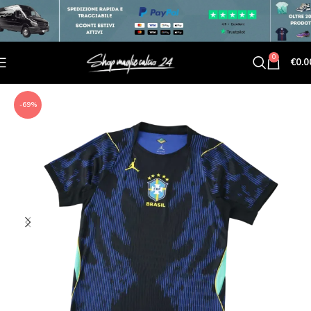
0
€
0.0
-69%