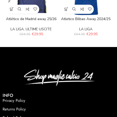
Atlético de Madrid away 25/26
Atletico Bilbao Away 2024/25
LA LIGA
,
ULTIME USCITE
LA LIGA
€
29.95
€
29.95
€
84.95
€
84.95
INFO
Privacy Policy
Returns Policy