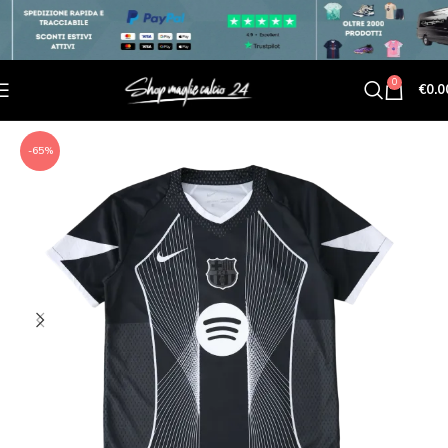
0
€
0.0
-65%