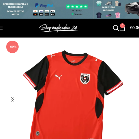
0
€
0.0
-69%