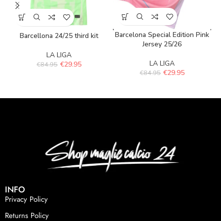
Barcelona Special Edition Pink
Barcellona 24/25 third kit
Jersey 25/26
LA LIGA
LA LIGA
€
29.95
€
84.95
€
29.95
€
84.95
INFO
Privacy Policy
Returns Policy