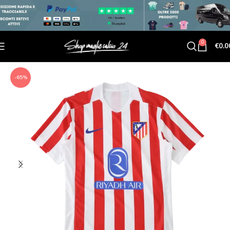
0
€
0.0
-65%