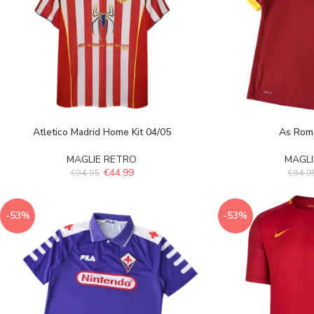
Atletico Madrid Home Kit 04/05
As Roma
MAGLIE RETRO
MAGLI
€
44.99
€
94.95
€
94.9
-53%
-53%