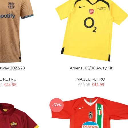
 Away 2022/23
Arsenal 05/06 Away Kit
E RETRO
MAGLIE RETRO
€
44.95
€
44.99
00
€
89.95
-53%