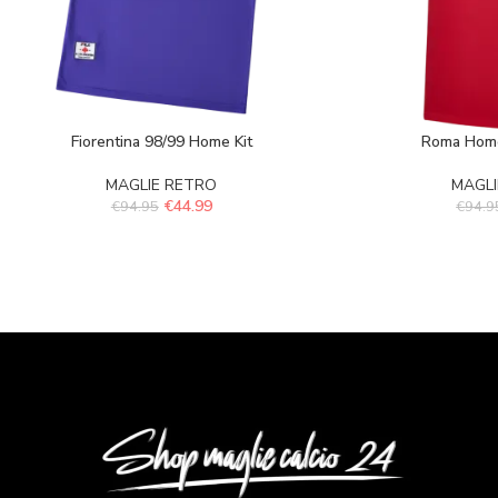
Fiorentina 98/99 Home Kit
Roma Home
MAGLIE RETRO
MAGLI
€
44.99
€
94.95
€
94.9