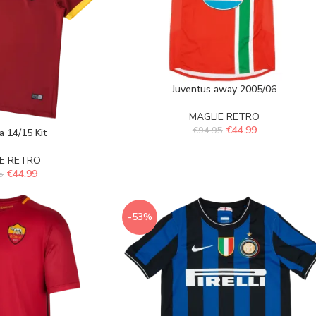
Juventus away 2005/06
MAGLIE RETRO
€
44.99
€
94.95
 14/15 Kit
E RETRO
€
44.99
5
-53%