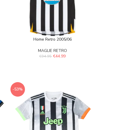
Home Retro 2005/06
MAGLIE RETRO
€
44.99
€
94.95
-53%