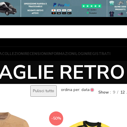
A
COLLEZIONI
RECENSIONI
INFORMAZIONI
LOGIN
REGISTRATI
AGLIE RETRO
ordina per: data
Pulisci tutto
Show
9
12
-50%