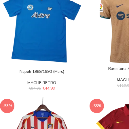
Barcelona
Napoli 1989/1990 (Mars)
MAGLI
MAGLIE RETRO
€
110.
€
44.99
€
94.95
-53%
-53%