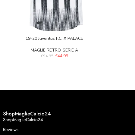
19-20 Juventus F.C. X PALACE
MAGLIE RETRO
,
SERIE A
€
44.99
€
94.95
ShopMaglieCalcio24
ShopMaglieCalcio24
Reviews