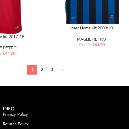
Inter Home Kit 2009/10
 kit 2017-18
MAGLIE RETRO
€
44.99
€
94.95
E RETRO
€
44.99
5
1
2
3
→
INFO
Privacy Policy
Returns Policy