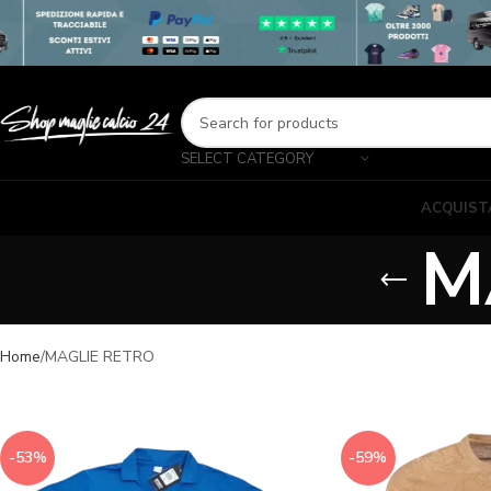
SELECT CATEGORY
ACQUIST
M
Home
MAGLIE RETRO
-53%
-59%