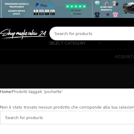
SELECT CATEGORY
ACQUIST
Home
Prodotti taggati “pochette”
Non è stato trovato nessun prodotto che corrisponde alla tua selezio