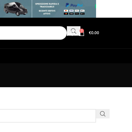
0
€
0.00