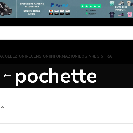
A
COLLEZIONI
RECENSIONI
INFORMAZIONI
LOGIN
REGISTRATI
pochette
ne.